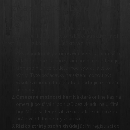
Rizika spojená s bonusy bez
vkladu
Když přemýšlíme o bonusech bez vkladu, je důležité mít
na paměti, že i když jsou tyto nabídky atraktivní, mohou
nést určitá rizika. Zde jsou některá z nich:
Časté podmínky a omezení:
Většina bonusů bez
vkladu přichází s množstvím podmínek, které je
třeba splnit, než budete moci vybrat jakékoli
výhry. Tyto požadavky na sázení mohou být
vysoké a mohou hráče odradit od jejich skutečné
hodnoty.
Omezené možnosti her:
Některé online kasina
omezují používání bonusů bez vkladu na určité
hry. Může se tedy stát, že nebudete mít možnost
hrát své oblíbené hry zdarma.
Riziko ztráty osobních údajů:
Při registraci do