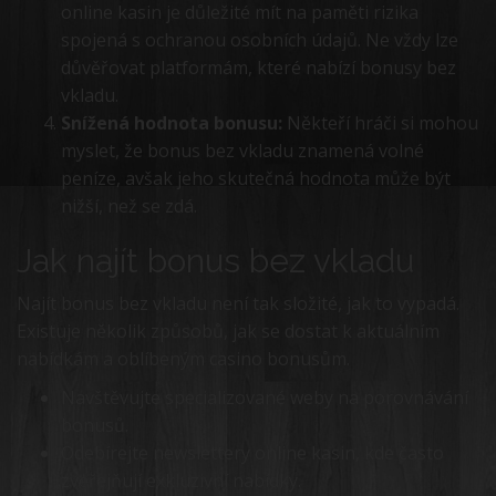
online kasin je důležité mít na paměti rizika
spojená s ochranou osobních údajů. Ne vždy lze
důvěřovat platformám, které nabízí bonusy bez
vkladu.
Snížená hodnota bonusu:
Někteří hráči si mohou
myslet, že bonus bez vkladu znamená volné
peníze, avšak jeho skutečná hodnota může být
nižší, než se zdá.
Jak najít bonus bez vkladu
Najít bonus bez vkladu není tak složité, jak to vypadá.
Existuje několik způsobů, jak se dostat k aktuálním
nabídkám a oblíbeným casino bonusům.
Navštěvujte specializované weby na porovnávání
bonusů.
Odebírejte newslettery online kasin, kde často
zveřejňují exkluzivní nabídky.