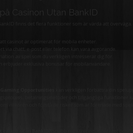
r på Casinon Utan BankID
BankID finns det flera funktioner som är värda att överväga.
att casinot är optimerat för mobila enheter.
t via chatt, e-post eller telefon kan vara avgörande.
ariation av spel som du verkligen intresserar dig för.
 erbjuder exklusiva bonusar för mobilanvändare.
e Gaming Opportunities
kan verkligen förbättra din spelup
ingsprocess, betalningsmetoder och tillgängliga funktioner k
enom villkoren och förstå de risker som är förenade med spel
t casino utan BankID?
Snabb registrering, integritet och fl