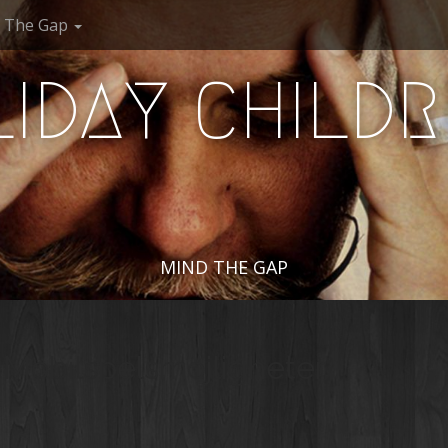
 The Gap
IDAY CHILD
MIND THE GAP
 Mobilspelsmöjligheter