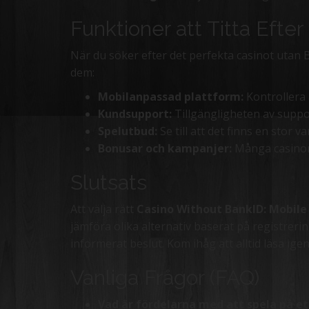
Funktioner att Titta Efte
När du söker efter det perfekta casinot utan 
dem:
Mobilanpassad plattform:
Kontrollera 
Kundsupport:
Tillgängligheten av suppor
Spelutbud:
Se till att det finns en stor v
Bonusar och kampanjer:
Många casinon
Slutsats
Att välja rätt
Casino Without BankID: Mobil
jämföra olika alternativ baserat på registrer
informerat beslut. Kom ihåg att alltid läsa ig
Vanliga Frågor (FAQ)
Vad är fördelarna med att spela på et