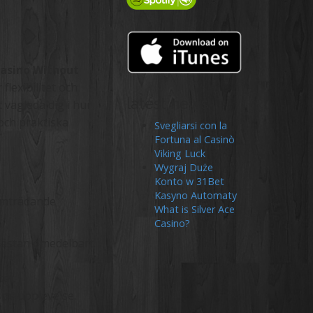
asino Without
flexibilitet och
latest news
 vägleda dig i hur
och praktiska
Svegliarsi con la
Fortuna al Casinò
Viking Luck
Wygraj Duże
Konto w 31Bet
Kasyno Automaty
ramträdande
What is Silver Ace
Casino?
 nästan omedelbart.
tet.
spelupplevelse.