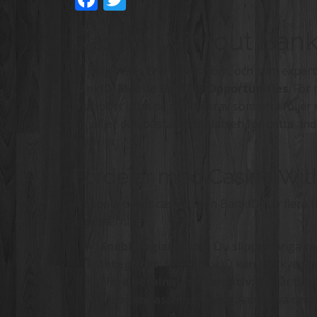
ac
w
Casino Without Bank
e
itt
b
er
Hej, jag heter Erik Lundström, och som expert
o
BankID: Mobile Gaming Opportunities
. För
o
snabbhet utan de strikta krav som ofta följer
du väljer den bästa webbplatsen för detta änd
k
kriterier.
Fördelar med Casino Wit
Att spela på ett casino utan BankID har flera f
aspekterna:
Snabb registrering:
Du slipper långa re
Integritet:
Utan BankID kan du skydda din
Flera betalningsalternativ:
Du får tillg
Mobilanpassning:
Många av dessa casino