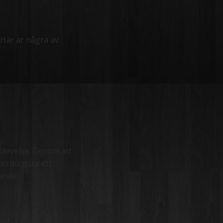
 Här är några av
plevelse. Genom att
an du göra ett
ande.
era