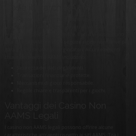
Cos’è il Marchio AAMS?
AAMS, acronimo di Amministrazione Autonoma dei
Monopoli di Stato, è l’ente governativo italiano che
regola il gioco d’azzardo online. I siti che possiedono
una licenza AAMS devono seguire rigide normative per
garantire la sicurezza dei giocatori. Alcuni elementi
chiave del marchio AAMS includono:
Sicurezza dei dati degli utenti.
Transazioni finanziarie protette.
Meccanismi di gioco responsabile.
Regole chiare e trasparenti per i giochi.
Vantaggi dei Casino Non
AAMS Legali
I casino non AAMS legali possono offrire alcune
caratteristiche attraenti rispetto ai siti AAMS. Tra i