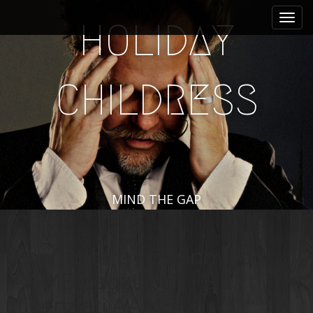
M
S
k
a
HOLIDAY
i
i
p
n
t
m
o
CHILDRESS
e
c
n
o
n
u
t
e
n
t
MIND THE GAP
Confrontare i Casino Non
AAMS Legali con i Siti
Licenziati AAMS