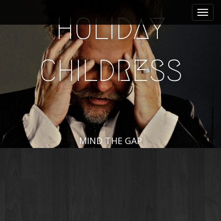
M
S
k
a
HOLIDAY
i
i
p
n
t
m
o
CHILDRESS
e
c
n
o
n
u
t
e
n
t
MIND THE GAP
Casino Non AAMS:
Feedback della Community
e Coinvolgimento dei