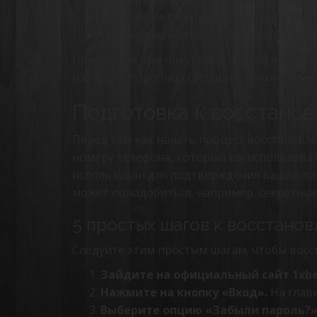
Нарушение безопасности устройства.
Изменение контактной информации.
Понимание причин утраты пароля поможет
избежать подобных ситуаций, рекомендует
Подготовка к восстано
Перед тем как начать процесс восстановлен
номеру телефона, который вы использовали
использован для подтверждения вашей ли
может понадобиться, например, секретные 
5 простых шагов к восстано
Следуйте этим простым шагам, чтобы восст
Зайдите на официальный сайт 1xbe
Нажмите на кнопку «Вход».
На главн
Выберите опцию «Забыли пароль?