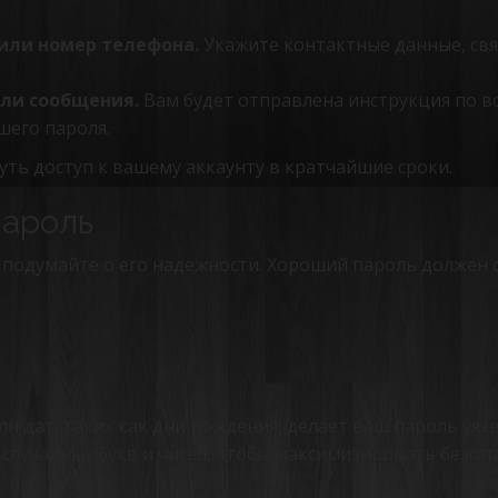
или номер телефона.
Укажите контактные данные, св
или сообщения.
Вам будет отправлена инструкция по 
шего пароля.
уть доступ к вашему аккаунту в кратчайшие сроки.
пароль
 подумайте о его надежности. Хороший пароль должен 
и дат, таких как дни рождения, делает ваш пароль уяз
случайных букв и чисел, чтобы максимизировать безоп