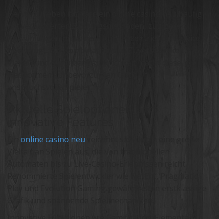
Hervorzuheben ist, dass ein online casino neu häufig
mit verbesserten Zahlungsmethoden, zügigeren
Auszahlungen und einem kundenzentrierten Service
überzeugt. Die Kombination aus Zuverlässigkeit,
Vielfalt und Benutzerfreundlichkeit macht diese
Plattformen zur bevorzugten Option für
anspruchsvolle Spieler.
Aktuelle Spieloptionen und
innovative Features
Ein
online casino neu
zeichnet sich durch eine große
Vielfalt an Spielen aus, die von traditionellen
Automaten bis zu Live-Casino-Erlebnissen reicht.
Renommierte Spielentwickler wie NetEnt, Pragmatic
Play und Evolution Gaming gewährleisten erstklassige
Grafik und spannende Spielmechaniken.
Innovative Funktionen wie Gamification-Elemente,