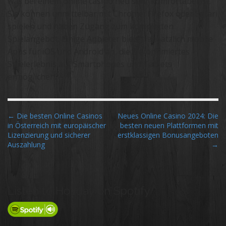
was bei einem online casino neu sehr komfortabel ist.
Sie können unmittelbar mit Chrome, Firefox oder Safari
spielen und haben Zugang zum kompletten
Spielangebot. Einige Anbieter bieten zusätzlich mobile
Apps für iOS und Android an, die ein optimiertes
Spielerlebnis auf Smartphones und Tablets
ermöglichen.
P
← Die besten Online Casinos
Neues Online Casino 2024: Die
in Österreich mit europäischer
besten neuen Plattformen mit
o
Lizenzierung und sicherer
erstklassigen Bonusangeboten
s
Auszahlung
→
t
n
a
Listen to Holiday on Spotify
v
i
g