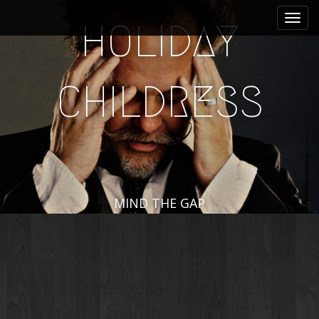
M
S
k
a
HOLIDAY
i
i
p
n
t
m
o
CHILDRESS
e
c
n
o
n
u
t
e
n
t
MIND THE GAP
Online Spielangebot Aktuell:
Die top neuesten Anbieter
2024 mit Spitzenbonus