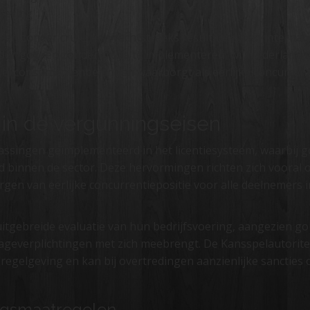
geving
ken zonder cruks een rechtstreeks resultaat is van internati
Door gokken zonder cruks te implementeren, wil Nederland e
el consumentenbelangen waarborgt als eerlijke concurrent
 in de vergunningseisen
ssingen geïmplementeerd in het licentiesysteem, waarbij 
 binnen de sector. Deze hervormingen richten zich vooral 
 van eerlijke concurrentiepositie voor alle deelnemers in
itgebreide evaluatie van hun bedrijfsvoering, aangezien g
ageverplichtingen met zich meebrengt. De Kansspelautoritei
 regelgeving en kan bij overtredingen aanzienlijke sancties
ingsmaatregelen