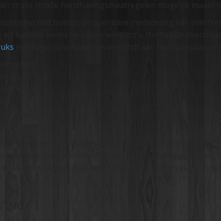
der cruks strikte handhavingsmaatregelen mogelijk maakt t
ect optreden met boetes en openbare mededeling van overtre
g en kunnen bereiken miljoenen euro’s. Herhaalde overtredi
ruks
expliciete consequenties verbindt aan non-compliance 
vertreding
atsvinden
e inbreuken
website
ken bepaald
jke situaties mogelijk
ijk speelveld waarin alle partijen zich aan dezelfde regels
en zonder cruks duidelijke rapportageverplichtingen oplegt 
 zowel consumenten als betrouwbare operators tegen oneer
trie