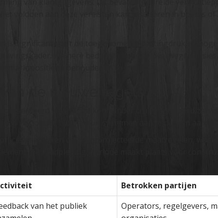
rming van klantgegevens. Dit bevat uitgebreide verificatie
Niet voldoen aan deze vereisten kan resulteren in boetes of 
 is significant door de toegenomen belastingdruk en hoger
lgevingskader. Kleinere bedrijven kunnen overwegen fusies
 marktpositie te behouden in de markt.
e van de nieuwe regels
 gepresenteerd waarin gokken zonder cruks gefaseerd zal 
rijgen voldoende tijd om hun systemen aan te passen aan de
 officieel reageren op de geprojecteerde maatregelen, waa
arlement. De raadplegingsperiode maakt plaats voor constru
ctiviteit
Betrokken partijen
eedback van het publiek
Operators, regelgevers, m