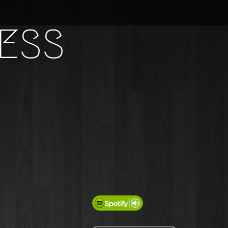
RESS
Listen to
Holiday on
Spotify