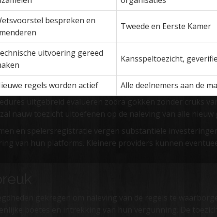
nzamelen
organisaties
etsvoorstel bespreken en
Tweede en Eerste Kamer
menderen
echnische uitvoering gereed
Kansspeltoezicht, geverif
aken
ieuwe regels worden actief
Alle deelnemers aan de ma
dures uitgebreid evalueren zodra gokken zonder cruks va
zal nauw toezicht uitoefenen op de naleving van alle nieuw 
men en spelersregistratie vergen substantiële investeringe
ring van hun platforms. Kleinere providers kunnen eventue
breuk
oegdheden gekregen om naleving van de regels te waarborge
ienlijke boetes en intrekking van hun vergunning. De toezi