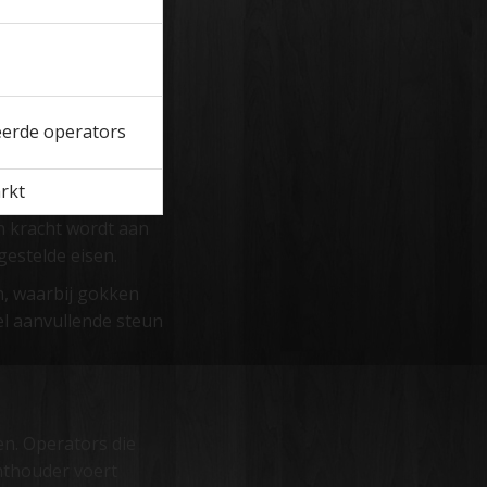
ieerde operators
rkt
n kracht wordt aan
gestelde eisen.
n, waarbij gokken
el aanvullende steun
n. Operators die
chthouder voert