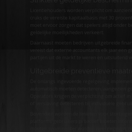
Licentiehouders worden verplicht om aanzien
cruks de vereiste kapitaalbasis met 30 procen
moet ervoor zorgen dat spelers altijd onder 
geldelijke moeilijkheden verkeert.
Daarnaast moeten bedrijven uitgebreide financ
vereist dat externe accountants elk jaar een 
partijen uit de markt te weren en uitsluitend
Uitgebreide preventieve maatr
De onlangs ingevoerde regelgeving implemente
automatisch moeten detecteren, aangezien gok
Operators krijgen de verplichting om actief 
of verslaving detecteren bij individuele gebrui
Bovendien worden de limieten voor stortingen
platforms gebruikers proactief moeten informe
moeten prominenter worden weergegeven, met