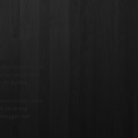
onale best practices
en veiliger en beter
ie tussen
gokken zonder cruks
op het versterken
 de digitale
okken zonder cruks
t zal streng
 opleggen aan