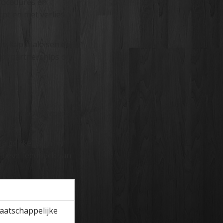
procedures en
tot en met verlies
e kapitaaleisen die
 of partnerships om
worden doorgevoerd
 hogere vereisten.
rna gokken zonder
ctieve feedback van
aatschappelijke