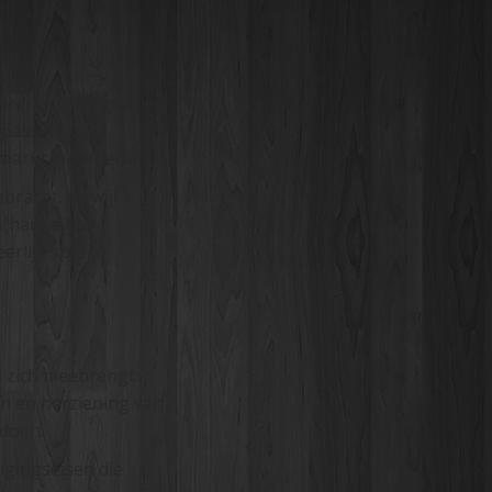
voeren, omdat gokken
oepassing van
 markt in Nederland.
racht, terwijl
afhankelijke
rlijk spel te
 zich meebrengt
en en herziening van
ldoen.
igingseisen die