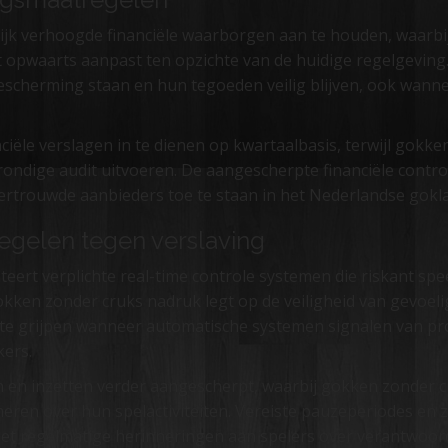
lijk verhoogde financiële waarborgen aan te houden, waarb
t opwaarts aanpast ten opzichte van de huidige regelgeving
bescherming staan en hun tegoeden veilig blijven, ook wann
iële verslagen in te dienen op kwartaalbasis, terwijl gokk
grondige audit uitvoeren. De aangescherpte financiële contr
 vertrouwde aanbieders toe te staan in het Nederlandse gok
egelen tegen verslaving
ert verplichte real-time controle systemen die riskant sp
ken zonder cruks nadruk legt op de veiligheid van gevoelig
in te grijpen wanneer automatische systemen signalen van p
kers.
 en inzetten verder aangescherpt, waarbij gokken zonder c
ren over hun spelactiviteiten. Vereiste pauzeperiodes en ze
 regelmatige herinneringen aan spelers over verantwoor