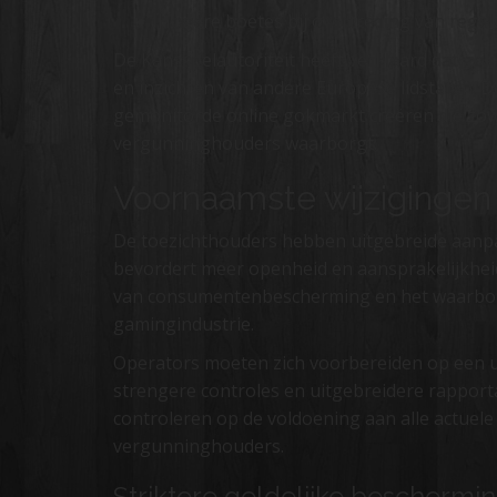
Hogere boetes bij overtreding van regel
De Kansspelautoriteit heeft verklaard dat gok
en inzichten van andere Europese lidstaten. 
gemonitorde online gokmarkt creëren die zow
vergunninghouders waarborgt.
Voornaamste wijzigingen
De toezichthouders hebben uitgebreide aanpa
bevordert meer openheid en aansprakelijkheid
van consumentenbescherming en het waarborgen
gamingindustrie.
Operators moeten zich voorbereiden op een u
strengere controles en uitgebreidere rapport
controleren op de voldoening aan alle actuele
vergunninghouders.
Striktere geldelijke bescherm