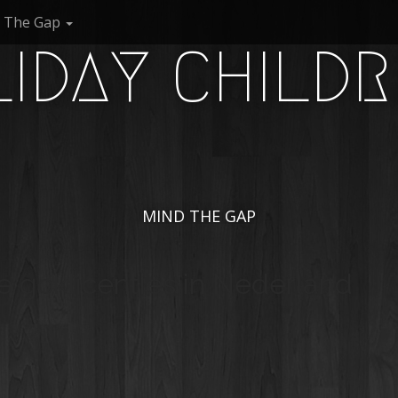
 The Gap
IDAY CHILD
MIND THE GAP
e goklicenties in Nederland