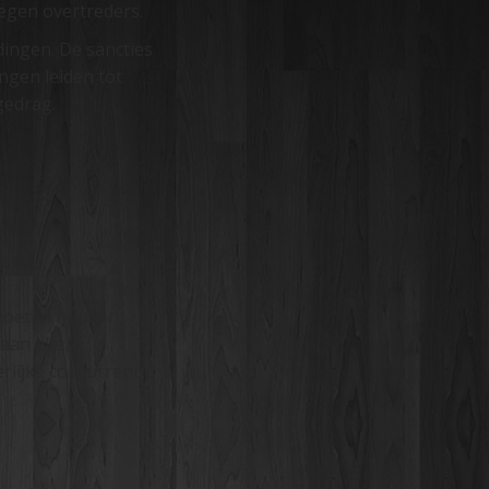
egen overtreders.
dingen. De sancties
ngen leiden tot
gedrag.
 moeten houden.
aan alle
lijke concurrentie