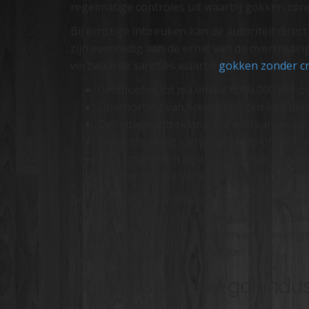
regelmatige controles uit waarbij gokken zon
Bij ernstige inbreuken kan de autoriteit dir
zijn evenredig aan de ernst van de overtredin
verzwaarde sancties waarbij
gokken zonder c
Geldboetes tot maximaal €900.000 per o
Opschorting van licentierechten kan pla
Definitieve intrekking in geval van zwar
Bekendmaking van straffen op officiële 
Dwangsommen bij aanhoudende inbreu
Strafrechtelijke vervolging in uitzonderli
De verscherpte handhaving zorgt voor een eerl
Openheid is van cruciaal belang, waarbij gokk
vergunninghouders. Dit mechanisme beveiligt
en illegale praktijken in de sector.
Reacties van de gokindus