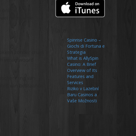
 online
owel bestaande
latest news
Spinrise Casino –
Giochi di Fortuna e
gokken zonder cruks
Strategia
What is AllySpin
en verantwoord
Casino: A Brief
Overview of Its
Features and
bescherming van
Services
iteit van bestaande
Riziko v Lazební
Baru Casinos a
Vaše Možnosti