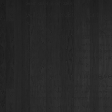
beschikbare hulpmiddelen.
Veiligheidsvereisten voor techn
Platforms moeten zich houden aan de striktst
zonder cruks strikte eisen stelt aan de beveil
moderne verificatiesystemen worden verplicht 
De technische infrastructuur moet daarnaast
gokken zonder cruks voorschrijft dat alle ga
testinstellingen zullen de random number gen
garanderen voor alle deelnemers.
Gevolgen voor huidige v
Bestaande vergunninghouders moeten zich a
voor hun bedrijfsvoering. De transitieperiode
marketingstrategieën. Operators krijgen een 
Licentiehouders worden verplicht hun technis