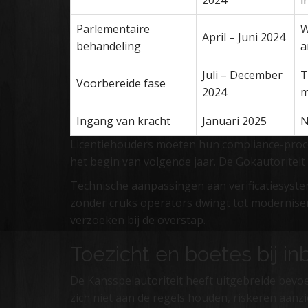
2024
i
Parlementaire
W
April – Juni 2024
behandeling
a
Juli – December
T
Voorbereide fase
2024
m
Ingang van kracht
Januari 2025
N
Licentiehouders moeten hun compliance-proce
het begin van volgende jaar. De Gokautoriteit 
Technische aanpassingen aan verificatiesyste
zonder cruks operators dwingt tot modernise
verzoeken bij de overstap.
Toezicht en boetes bij in
De Kansspelautoriteit heeft uitgebreide bev
zich niet aan de regels houden, riskeren aanz