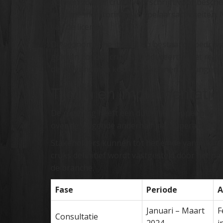
gokken zonder cruks voorschrijft voor besche
realtime monitoring van spelaarsactiviteiten. 
van de licentie.
De economische impact op bestaande bedrijven
gokken zonder cruks introduceert in het rege
de toegenomen kosten te kunnen opvangen en
Tijdlijn en implementati
De regering heeft een duidelijk stappenplan
over de volgende anderhalf jaar. Operators k
Stakeholders kunnen tot het einde van maart
cruks definitief wordt vastgesteld door het p
de branche.
Fase
Periode
A
Januari – Maart
F
Consultatie