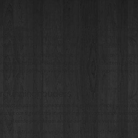
iek
e veiligheidsnormen en frequent penetratietests laten uit
iging van klantgegevens. Encryptie van sensitieve data en t
voor alle vergunninghouders die actief willen blijven op de
 geheel in de Europese Economische Ruimte worden ondergeb
meresultaten traceerbaar en controleerbaar moeten zijn. On
erators en software valideren om fraude te voorkomen en ee
ergunninghouders
anpassen aan de voorwaarden die gokken zonder cruks met
 vraagt om significante investeringen in compliance-system
gelimiteerde periode om aan de aangepaste vereisten te vo
che infrastructuur te upgraden conform de strengere beveil