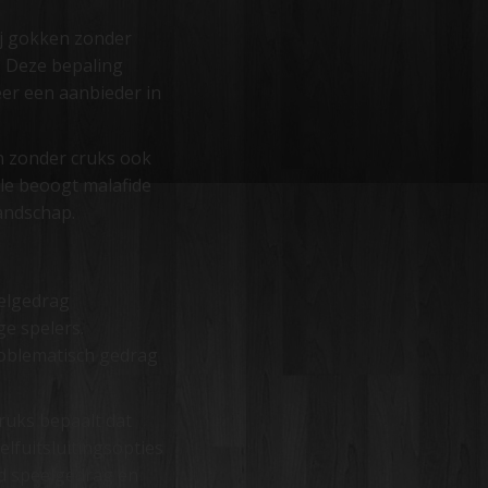
ij gokken zonder
. Deze bepaling
eer een aanbieder in
en zonder cruks ook
ole beoogt malafide
landschap.
eelgedrag
e spelers.
roblematisch gedrag
ruks bepaalt dat
lfuitsluitingsopties
d speelgedrag en