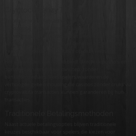
Cryptocurrency Transacties
Cryptocurrency transacties worden steeds vaker
gekozen bij casinos zonder cruks vanwege de snelle
verwerkingstijd en privacy die ze bieden aan spelers.
Bitcoin, Ethereum en Litecoin behoren tot de meest
geaccepteerde digitale valuta’s op deze websites.
Het aanwenden van crypto biedt directe deposito’s en
opnames binnen enkele minuten, zonder
bankintermediairs. Veel spelers waarderen de
verhoogde geheimhouding die casinos zonder cruks via
cryptovaluta transacties kunnen garanderen bij hun
transacties.
Traditionele Betalingsmethoden
Naast actuele betalingsopties blijven traditionele
keuzes beschikbaar voor spelers die kiezen voor