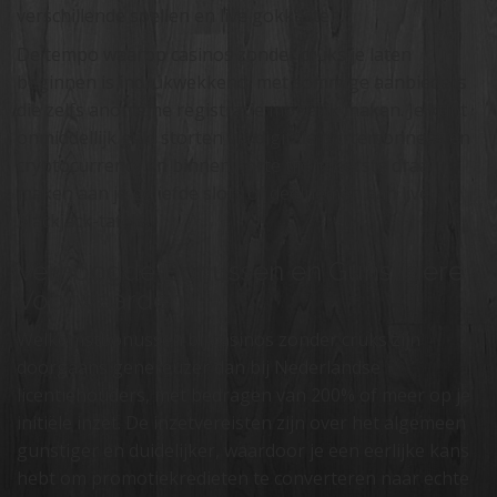
verschillende spellen en live gokkasten.
De tempo waarop casinos zonder cruks je laten
beginnen is indrukwekkend, met sommige aanbieders
die zelfs anonieme registratie mogelijk maken. Je kunt
onmiddellijk geld storten via digitale portemonnees en
cryptocurrency en binnen korte tijd je eerste draai
maken aan je geliefde slots of deelnemen aan live
blackjack-tafels.
Verhoogde Bonussen en Gunstigere
Voorwaarden
Welkomstbonussen bij casinos zonder cruks zijn
doorgaans genereuzer dan bij Nederlandse
licentiehouders, met bedragen van 200% of meer op je
initiële inzet. De inzetvereisten zijn over het algemeen
gunstiger en duidelijker, waardoor je een eerlijke kans
hebt om promotiekredieten te converteren naar echte