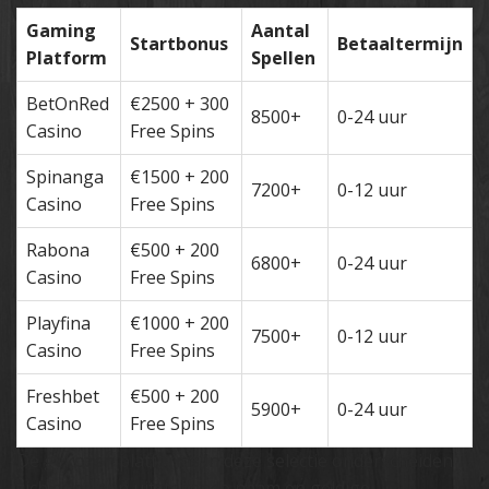
Gaming
Aantal
Startbonus
Betaaltermijn
Platform
Spellen
BetOnRed
€2500 + 300
8500+
0-24 uur
Casino
Free Spins
Spinanga
€1500 + 200
7200+
0-12 uur
Casino
Free Spins
Rabona
€500 + 200
6800+
0-24 uur
Casino
Free Spins
Playfina
€1000 + 200
7500+
0-12 uur
Casino
Free Spins
Freshbet
€500 + 200
5900+
0-24 uur
Casino
Free Spins
De gekozen platforms in deze selectie onderscheiden
zich door hun uitstekende naam en geldige