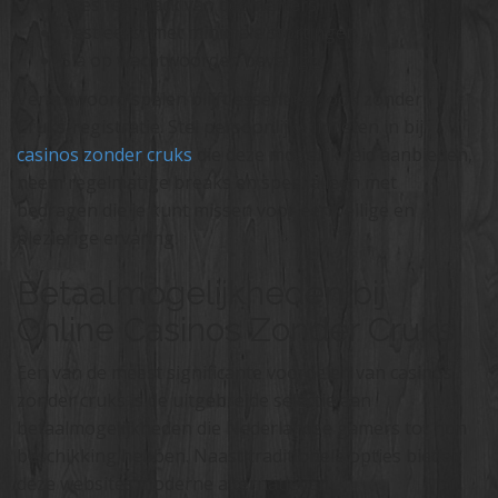
Lees feedback van deelnemers
Test eerst met minimale stortingen
Sla op wachtwoorden beveiligd
Verantwoord spelen blijft essentieel, ook zonder
Cruks-registratie. Stel persoonlijke limieten in bij
casinos zonder cruks
die deze mogelijkheid aanbieden,
neem regelmatige breaks en speel alleen met
bedragen die je kunt missen voor een veilige en
plezierige ervaring.
Betaalmogelijkheden bij
Online Casinos Zonder Cruks
Een van de meest significante voordelen van casinos
zonder cruks is de uitgebreide selectie aan
betaalmogelijkheden die Nederlandse gamers tot hun
beschikking hebben. Naast traditionele opties bieden
deze websites moderne alternatieven.