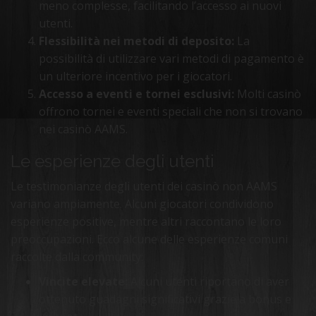
meno complesse, facilitando l’accesso ai nuovi
utenti.
Flessibilità nei metodi di deposito:
La
possibilità di utilizzare vari metodi di pagamento è
un ulteriore incentivo per i giocatori.
Accesso a eventi e tornei esclusivi:
Molti casinò
offrono tornei e eventi speciali che non si trovano
nei casinò AAMS.
Le esperienze degli utenti
Le testimonianze degli utenti dei casinò non AAMS
variano ampiamente. Alcuni giocatori condividono
esperienze positive, mentre altri raccontano le loro
preoccupazioni. Ecco alcune delle esperienze comuni
raccolte dalla community:
Vincite elevate:
Alcuni utenti riportano di aver
ottenuto guadagni significativi grazie a bonus e