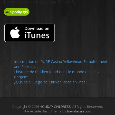
Listen to Holiday on Spotify
a
v
i
g
a
t
i
o
latest news
n
Information on PURE Casino Yellowhead Establishment
and Services.
Lhistoire de Chicken Road dans le monde des jeux
dargent
¿Qué es el juego de Chicken Road en línea?
Copyright © 2026
HOLIDAY CHILDRESS
. All Rights Reserved.
The Arcade Basic Theme by
bavotasan.com
.