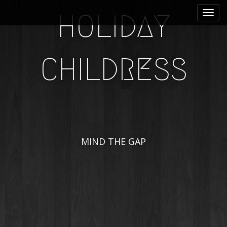
M
S
HOLIDAY
k
a
i
i
p
n
t
m
CHILDRESS
o
e
c
n
o
n
u
t
e
n
t
MIND THE GAP
Promozioni e Bonus nei
Casino Online Non AAMS
Sicuri