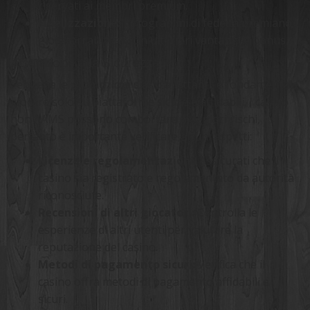
riservati ai membri premium.
Fidelizzazione:
I programmi di fedeltà premiano i
giocatori abituali con ulteriori vantaggi e bonus.
Attenzione alla Sicurezza
Sebbene le promozioni siano allettanti, è fondamentale
giocare solo su piattaforme sicure e affidabili. I casino
non AAMS possono comportare maggiori rischi,
pertanto è importante verificare alcuni aspetti:
Licenze e regolamentazioni:
Assicurati che il
casino sia registrato e regolamentato da autorità
riconosciute.
Recensioni di altri giocatori:
Controlla le
esperienze di altri utenti per valutare la
reputazione del casino.
Metodi di pagamento sicuri:
Verifica che il
casino offra metodi di pagamento affidabili e
sicuri.