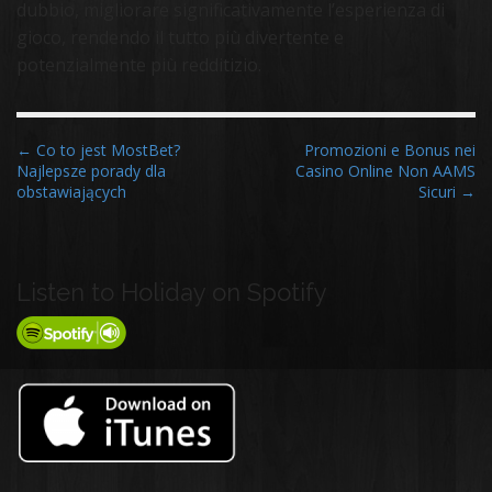
dubbio, migliorare significativamente l’esperienza di
gioco, rendendo il tutto più divertente e
potenzialmente più redditizio.
P
← Co to jest MostBet?
Promozioni e Bonus nei
Najlepsze porady dla
Casino Online Non AAMS
o
obstawiających
Sicuri →
s
t
n
Listen to Holiday on Spotify
a
v
i
g
a
t
i