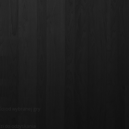
anowania. Oto kilka
ci od wybranej gry
zi do odzyskania