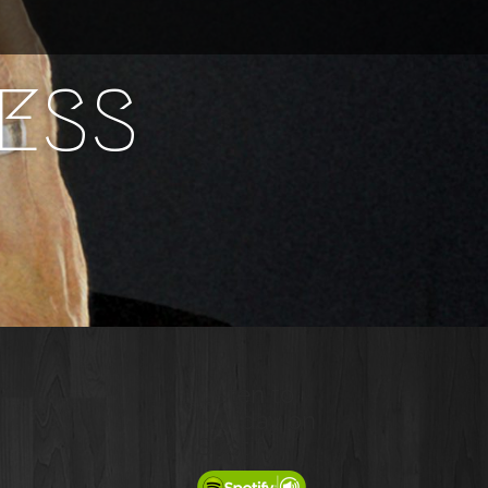
RESS
Listen to
Holiday on
Spotify