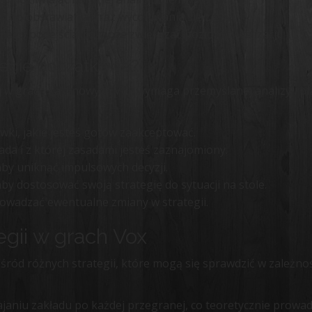
w do obstawiania oraz wycofywania się z gry.
nego podejścia, co może zwiększać poziom rywalizacji.
tegię początkową?
j w grach kasynowych Vox wymaga przemyślanej analizy i pl
ki, jakie jesteś gotów zaakceptować.
ada i z której zasadami jesteś zaznajomiony.
 aby uniknąć impulsowych decyzji.
 aby dostosować swoją strategię do sytuacji na stole.
rowadzać ewentualne zmiany w strategii.
egii w grach Vox
ód różnych strategii, które mogą się sprawdzić w zależnoś
aniu zakładu po każdej przegranej, co teoretycznie prowad