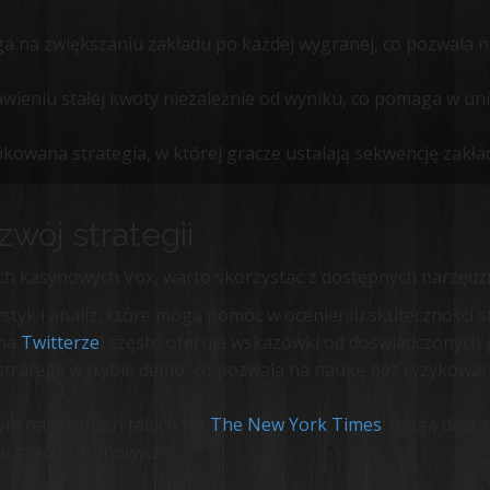
ga na zwiększaniu zakładu po każdej wygranej, co pozwala 
wieniu stałej kwoty niezależnie od wyniku, co pomaga w uni
ikowana strategia, w której gracze ustalają sekwencję zakła
wój strategii
ach kasynowych Vox, warto skorzystać z dostępnych narzędzi
ystyk i analiz, które mogą pomóc w ocenieniu skuteczności st
 na
Twitterze
) często oferują wskazówki od doświadczonych 
 strategii w trybie demo, co pozwala na naukę bez ryzykowa
tym na stronach takich jak
The New York Times
, mogą dosta
 w grach kasynowych.