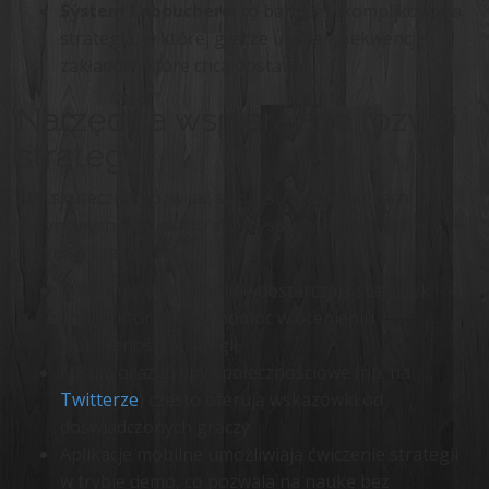
System Labouchere:
to bardziej skomplikowana
strategia, w której gracze ustalają sekwencję
zakładów, które chcą postawić.
Narzędzia wspierające rozwój
strategii
Aby skutecznie rozwijać swoją strategię w grach
kasynowych Vox, warto skorzystać z dostępnych
narzędzi i zasobów:
Platformy do gry online dostarczają statystyk i
analiz, które mogą pomóc w ocenieniu
skuteczności strategii.
Forum oraz grupy społecznościowe (np. na
Twitterze
) często oferują wskazówki od
doświadczonych graczy.
Aplikacje mobilne umożliwiają ćwiczenie strategii
w trybie demo, co pozwala na naukę bez