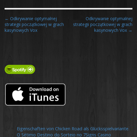
P
← Odkrywanie optymalnej
Odkrywanie optymalnej
strategii początkowej w grach
strategii początkowej w grach
o
kasynowych Vox
kasynowych Vox →
s
t
n
Listen to Holiday on Spotify
a
v
i
g
a
t
i
o
latest news
n
Eigenschaften von Chicken Road als Glücksspielvariante.
O Sétimo Destino do Sorteio no 7Signs Casino