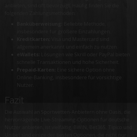
anbieten, sind oft bevorzugt. Häufig finden Sie die
folgenden Zahlungsmethoden:
Banküberweisung:
Beliebte Methode,
insbesondere für größere Einzahlungen.
Kreditkarten:
Visa und Mastercard sind
allgemein anerkannt und einfach zu nutzen.
eWallets:
Lösungen wie Skrill oder PayPal bieten
schnelle Transaktionen und hohe Sicherheit.
Prepaid-Karten:
Eine sichere Option ohne
Online-Banking, insbesondere für vorsichtige
Nutzer.
Fazit
Die Auswahl an Sportwetten-Anbietern ohne Oasis, die
hervorragende Live-Streaming-Optionen für deutsche
Nutzer anbieten, ist vielfältig. BWIN, Bet365, Tipico und
Unibet sind einige der besten Optionen, die nicht nur