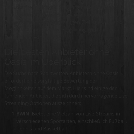
Benutzerfreundlichkeit, Sportarten, die gestreamt
werden können, sowie Bonusangebote und
Zahlungsmethoden eingegangen. Ziel ist es, Ihnen die
besten Optionen für Live-Streaming-Wetten in
Deutschland vorzustellen.
Die besten Anbieter ohne
Oasis im Überblick
Die Suche nach Sportwetten-Anbietern ohne Oasis
erfordert eine sorgfältige Bewertung der
Möglichkeiten auf dem Markt. Hier sind einige der
führenden Anbieter, die sich durch hervorragende Live-
Streaming-Optionen auszeichnen:
BWIN:
Bietet eine Vielzahl von Live-Streams in
verschiedenen Sportarten, einschließlich Fußball,
Tennis und Basketball.