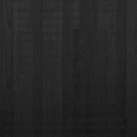
Willkommensbonus:
Ein häufiges Angebot für
neue Kunden, das oft in Form eines
Einzahlungsbonus oder Freiwetten kommt.
Cashback-Angebote:
Einige Anbieter bieten
Rückerstattungen in Form von Boni oder realem
Geld für verlorene Wetten.
Treueprogramme:
Belohnungen für bestehende
Kunden, die ihre Wetten regelmäßig platzieren.
Gratiswetten:
Möglichkeit, ohne finanzielles
Risiko zu wetten, oft gekoppelt mit Live-
Streaming.
Zahlungsmethoden für deutsche
Nutzer
Die Auswahl der richtigen Zahlungsmethoden ist für
deutsche Sportwetten-Nutzer entscheidend. Anbieter,
die ein breites Spektrum an Zahlungsmöglichkeiten