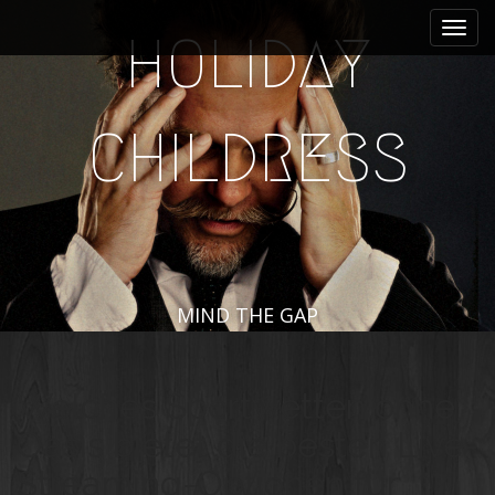
M
S
k
a
HOLIDAY
i
i
p
n
t
m
o
CHILDRESS
e
c
n
o
n
u
t
e
n
t
MIND THE GAP
Welches Sportwetten ohne
Oasis bietet die besten Live-
Streaming-Optionen für