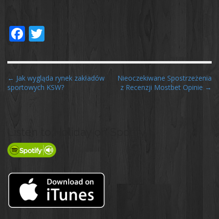
F
T
ac
w
e
itt
b
er
P
← Jak wygląda rynek zakładów
Nieoczekiwane Spostrzeżenia
sportowych KSW?
z Recenzji Mostbet Opinie →
o
o
s
o
t
k
n
Listen to Holiday on Spotify
a
v
i
g
a
t
i