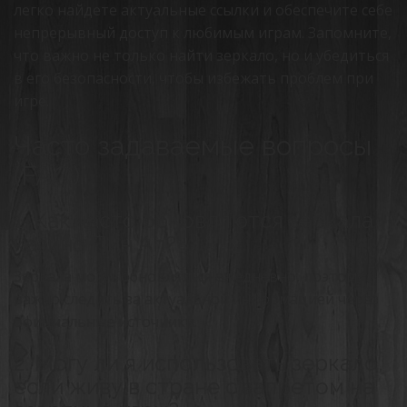
легко найдете актуальные ссылки и обеспечите себе
непрерывный доступ к любимым играм. Запомните,
что важно не только найти зеркало, но и убедиться
в его безопасности, чтобы избежать проблем при
игре.
Часто задаваемые вопросы
(FAQ)
1. Как часто обновляются зеркала
казино Пин Ап?
Зеркала могут обновляться ежедневно, поэтому
важно следить за актуальной информацией через
официальные источники.
2. Могу ли я использовать зеркало,
если живу в стране с запретом на