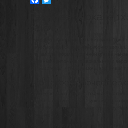
ac
w
Рабочее зеркало 1x
e
itt
b
er
сайта
o
В мире онлайн-гейминга и беттинга 1xbet 
o
игроков является наличие рабочих зеркал,
k
услугам платформы. В данной статье мы ра
основным сайтом и его зеркальными верси
данных зеркал, чтобы помочь вам лучше п
Что такое рабочее зерк
Рабочее зеркало 1xbet – это альтернатив
получать доступ ко всем функциям платфор
бесперебойного доступа к ресурсам букмек
ограничен или запрещен.
Каждое зеркало имеет свои уникальные UR